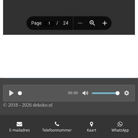
00:00
P
M
S
© 2018 - 2026 dekoko.nl
l
u
e
a
t
t
y
e
t
E-mailadres
Telefoonnummer
Kaart
WhatsApp
i