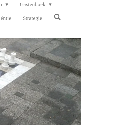
en
Gastenboek
ééntje
Strategie