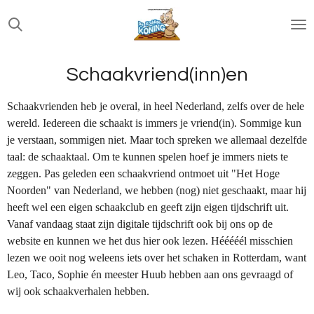
Ga
direct
naar
de
Schaakvriend(inn)en
hoofdinhoud
Schaakvrienden heb je overal, in heel Nederland, zelfs over de hele
wereld. Iedereen die schaakt is immers je vriend(in). Sommige kun
je verstaan, sommigen niet. Maar toch spreken we allemaal dezelfde
taal: de schaaktaal. Om te kunnen spelen hoef je immers niets te
zeggen. Pas geleden een schaakvriend ontmoet uit "Het Hoge
Noorden" van Nederland, we hebben (nog) niet geschaakt, maar hij
heeft wel een eigen schaakclub en geeft zijn eigen tijdschrift uit.
Vanaf vandaag staat zijn digitale tijdschrift ook bij ons op de
website en kunnen we het dus hier ook lezen. Hééééél misschien
lezen we ooit nog weleens iets over het schaken in Rotterdam, want
Leo, Taco, Sophie én meester Huub hebben aan ons gevraagd of
wij ook schaakverhalen hebben.